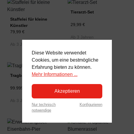
Tierarzt-Set
Staffelei für kleine
29,99 €
Künstler
79,99 €
Ab 3 Jahren
Ab 3 Jahren
Diese Website verwendet
Cookies, um eine bestmögliche
Erfahrung bieten zu können.
Mehr Informationen ...
Tragbares Bahnhof-Set
Zahnarzt-Set
99.999.999,00 €
99.999.999,00 €
Akzeptieren
Ab 3 Jahren
Ab 3 Jahren
Nur technisch
Konfigurieren
notwendige