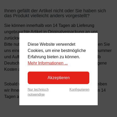
Ihnen gefällt der Artikel nicht oder Sie haben sich
das Produkt vielleicht anders vorgestellt?
Sie können innerhalb von 14 Tagen ab Lieferung
ungebrauchte Artikel in Originalverpackung an uns
zurücksenden.
Diese Website verwendet
Bitte nutzen Sie unser
Kontaktformular
und schreiben Sie
Cookies, um eine bestmögliche
uns eine kurze Nachricht mit Ihrem Namen, Artikelnummer
Erfahrung bieten zu können.
und Auftragsnummer.
Bei Rücksendungen innerhalb
Mehr Informationen ...
Deutschlands senden Sie uns bitte die Ware auf eigene
Kosten an unsere Retourenadresse zu.
Akzeptieren
Sobald wir die Rücksendung erhalten haben, schreiben
Nur technisch
Konfigurieren
wir Ihnen den entsprechenden Betrag innerhalb von 14
notwendige
Tagen auf Ihre ursprüngliche Zahlungsform gut.