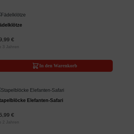
ädelklötze
9,99 €
b 3 Jahren
In den Warenkorb
tapelblöcke Elefanten-Safari
5,99 €
b 2 Jahren