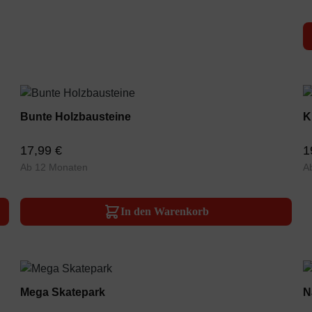
Bunte Holzbausteine
K
17,99 €
1
Ab 12 Monaten
A
In den Warenkorb
Mega Skatepark
N