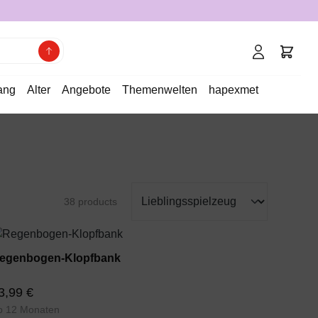
ang
Alter
Angebote
Themenwelten
hapexmet
38 products
egenbogen-Klopfbank
3,99 €
b 12 Monaten