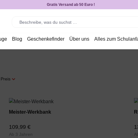
Gratis Versand ab 50 Euro !
uge
Blog
Geschenkefinder
Über uns
Alles zum Schulanf
Preis
Meister-Werkbank
R
109,99 €
1
Ab 3 Jahren
A