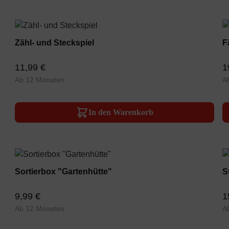
Zähl- und Steckspiel
F
11,99 €
1
Ab 12 Monaten
A
In den Warenkorb
Sortierbox "Gartenhütte"
S
9,99 €
1
Ab 12 Monaten
A