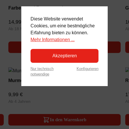
Farben- und Formensortierer
G
Diese Website verwendet
14,99 €
1
Cookies, um eine bestmögliche
Ab 18 Monate
A
Erfahrung bieten zu können.
Mehr Informationen ...
In den Warenkorb
Akzeptieren
Nur technisch
Konfigurieren
notwendige
Murmel-Stopp Doppelpack
R
9,99 €
1
Ab 4 Jahren
A
In den Warenkorb