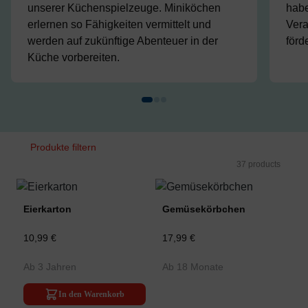
unserer Küchenspielzeuge. Miniköchen
habe
erlernen so Fähigkeiten vermittelt und
Vera
werden auf zukünftige Abenteuer in der
förd
Küche vorbereiten.
Produkte filtern
37 products
Eierkarton
Gemüsekörbchen
10,99 €
17,99 €
Ab 3 Jahren
Ab 18 Monate
In den Warenkorb