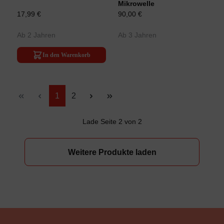
Mikrowelle
17,99 €
90,00 €
Ab 2 Jahren
Ab 3 Jahren
In den Warenkorb
Seite
Seite
1
2
Lade Seite 2 von 2
Weitere Produkte laden