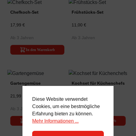
Chefkoch-Set
Frühstücks-Set
17,99 €
11,00 €
Ab 3 Jahren
Ab 3 Jahren
In den Warenkorb
Gartengemüse
Kochset für Küchenchefs
21,99 €
23,99 €
Diese Website verwendet
Cookies, um eine bestmögliche
Ab 3 Jahren
Ab 3 Jahren
Erfahrung bieten zu können.
Mehr Informationen ...
In den Warenkorb
In den Warenkorb