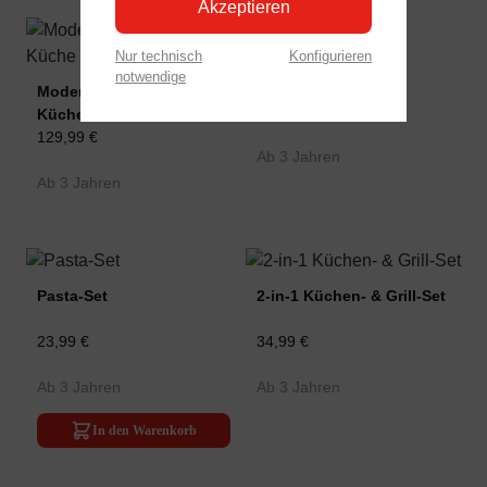
Akzeptieren
Nur technisch
Konfigurieren
Obst-Set
notwendige
Moderne Smart-Home-
10,00 €
Küche
129,99 €
Ab 3 Jahren
Ab 3 Jahren
Pasta-Set
2-in-1 Küchen- & Grill-Set
23,99 €
34,99 €
Ab 3 Jahren
Ab 3 Jahren
In den Warenkorb