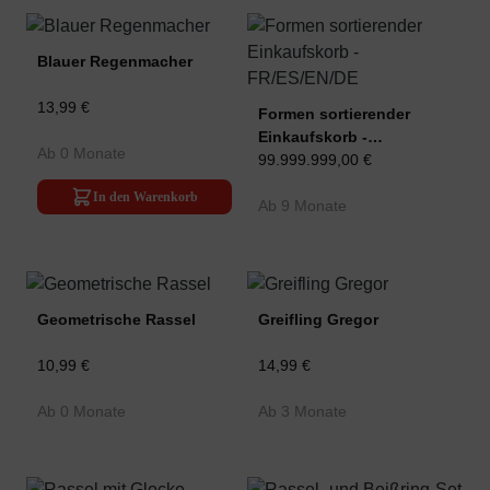
Blauer Regenmacher
13,99 €
Formen sortierender
Einkaufskorb -
Ab 0 Monate
FR/ES/EN/DE
99.999.999,00 €
In den Warenkorb
Ab 9 Monate
Geometrische Rassel
Greifling Gregor
10,99 €
14,99 €
Ab 0 Monate
Ab 3 Monate