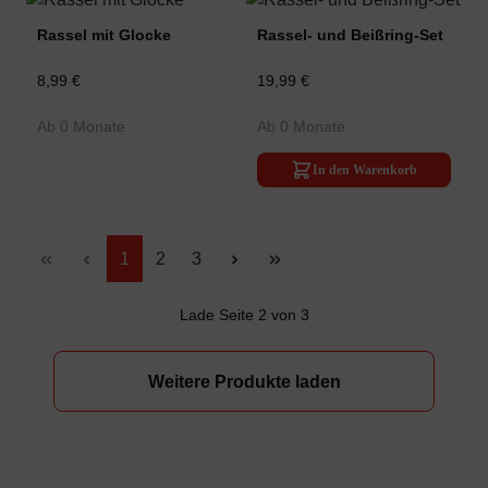
Rassel mit Glocke
Rassel- und Beißring-Set
8,99 €
19,99 €
Ab 0 Monate
Ab 0 Monate
In den Warenkorb
Seite
Seite
Seite
1
2
3
Lade Seite 2 von 3
Weitere Produkte laden