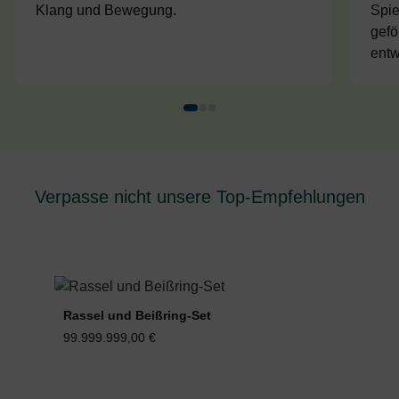
Klang und Bewegung.
Spie
gefö
entw
Verpasse nicht unsere Top-Empfehlungen
Produktgalerie überspringen
Rassel und Beißring-Set
Ki
99.999.999,00 €
15,