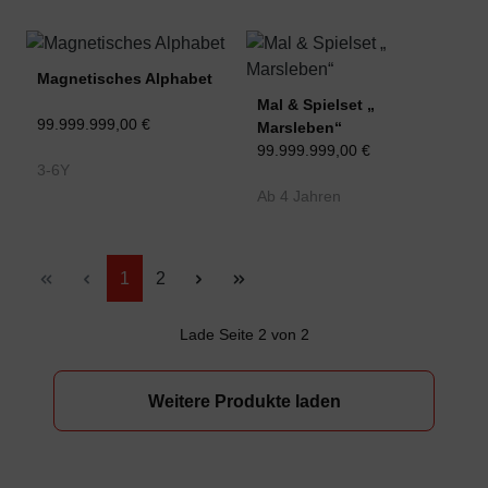
Magnetisches Alphabet
Mal & Spielset „
99.999.999,00 €
Marsleben“
99.999.999,00 €
3-6Y
Ab 4 Jahren
Seite
Seite
1
2
Lade Seite 2 von 2
Weitere Produkte laden