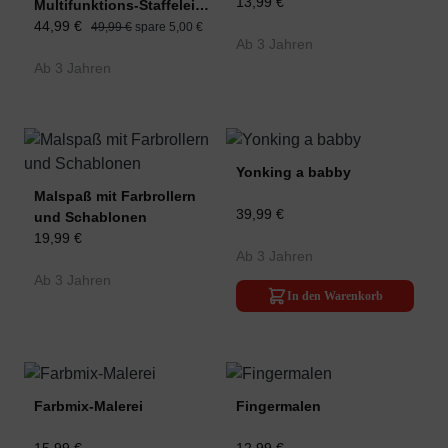
13,99 €
Multifunktions-Staffelei
aus Bambus
44,99 €
49,99 €
spare 5,00 €
Ab 3 Jahren
Ab 3 Jahren
Yonking a babby
Malspaß mit Farbrollern
39,99 €
und Schablonen
19,99 €
Ab 3 Jahren
Ab 3 Jahren
In den Warenkorb
Farbmix-Malerei
Fingermalen