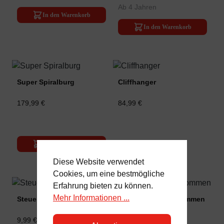
Ab 4 Jahren
In den Warenkorb
In den Warenkorb
Super Spiralburg
Cliffhanger
179,99 €
84,99 €
In den Warenkorb
Diese Website verwendet
Cookies, um eine bestmögliche
Erfahrung bieten zu können.
Mehr Informationen ...
Steuerblock-Set
Aus der Burg entkommen
9,99 €
94,99 €