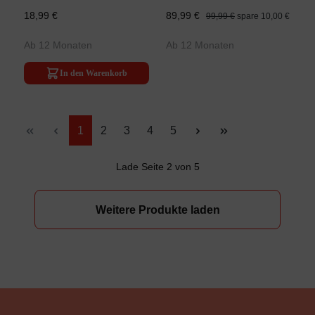
18,99 €
89,99 €
99,99 €
spare 10,00 €
Ab 12 Monaten
Ab 12 Monaten
In den Warenkorb
Seite
Seite
Seite
Seite
Seite
1
2
3
4
5
Lade Seite 2 von 5
Weitere Produkte laden