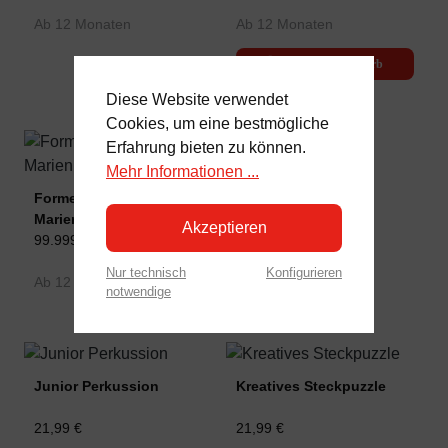
Ab 12 Monaten
Ab 12 Monaten
In den Warenkorb
Diese Website verwendet
Cookies, um eine bestmögliche
Erfahrung bieten zu können.
Mehr Informationen ...
Gemüsekörbchen
Formensortierer
17,99 €
Marienkäfer
Akzeptieren
99.999.999,00 €
Ab 18 Monate
Nur technisch
Konfigurieren
Ab 12 Monaten
notwendige
Junior Perkussion
Kreatives Steckpuzzle
21,99 €
21,99 €