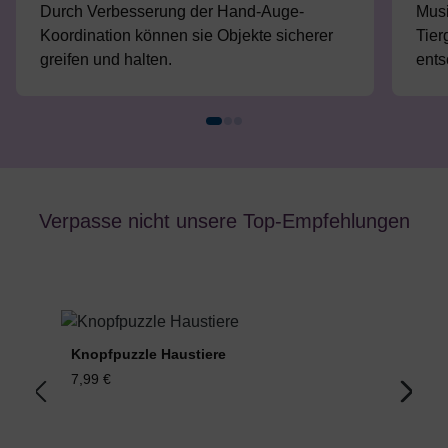
Durch Verbesserung der Hand-Auge-
Musi
Koordination können sie Objekte sicherer
Tier
greifen und halten.
ents
Verpasse nicht unsere Top-Empfehlungen
Produktgalerie überspringen
Knopfpuzzle Haustiere
Ei
7,99 €
39,