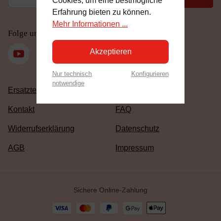
Cookies, um eine bestmögliche
Erfahrung bieten zu können.
Mehr Informationen ...
Folge uns
Akzeptieren
Nur technisch
Konfigurieren
notwendige
Ersatzteile
Blog
Kontakt
FAQ
Widerrufserklärung
Datenschutz
AGB
Impressum
Sichere Online-Zahlung