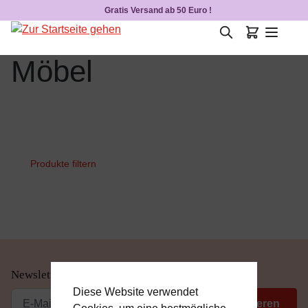
Gratis Versand ab 50 Euro !
Zum Hauptinhalt springen
Möbel
Produkte filtern
Newsletter abonnieren
Diese Website verwendet
Registrieren