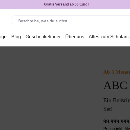
Gratis Versand ab 50 Euro !
uge
Blog
Geschenkefinder
Über uns
Alles zum Schulanf
Ab 3 Monat
ABC d
Ein Beißrin
Set!
99.999.999
Preise inkl. M