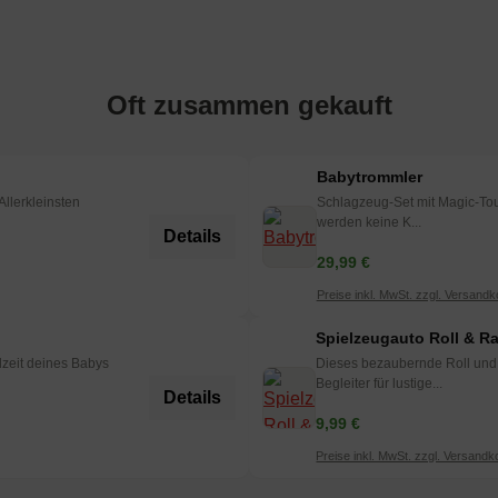
Oft zusammen gekauft
Babytrommler
llerkleinsten
Schlagzeug-Set mit Magic-Tou
werden keine K...
Details
29,99 €
Preise inkl. MwSt. zzgl. Versandk
Spielzeugauto Roll & R
lzeit deines Babys
Dieses bezaubernde Roll und 
Begleiter für lustige...
Details
9,99 €
Preise inkl. MwSt. zzgl. Versandk