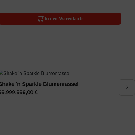
In den Warenkorb
Shake 'n Sparkle Blumenrassel
S
99.999.999,00 €
9