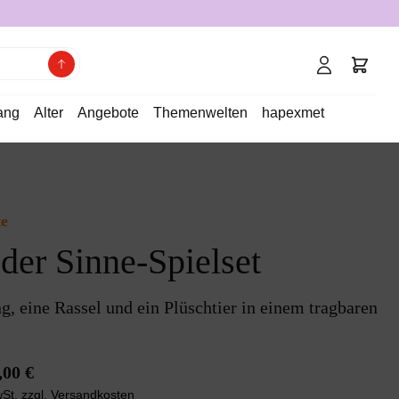
ang
Alter
Angebote
Themenwelten
hapexmet
e
er Sinne-Spielset
g, eine Rassel und ein Plüschtier in einem tragbaren
,00 €
wSt. zzgl. Versandkosten