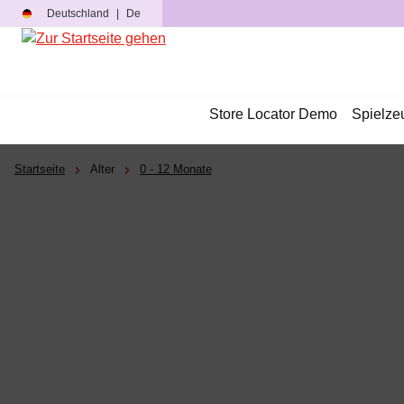
Deutschland
|
De
m Hauptinhalt springen
Zur Suche springen
Zur Hauptnavigation springen
Store Locator Demo
Spielze
Startseite
Alter
0 - 12 Monate