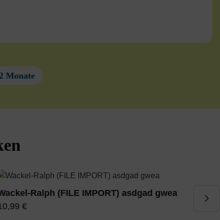
12 Monate
ken
Wackel-Ralph (FILE IMPORT) asdgad gwea
K
10,99 €
1