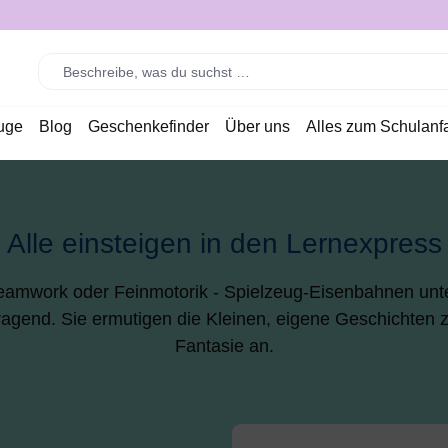
uge
Blog
Geschenkefinder
Über uns
Alles zum Schulanf
Alle einsteigen in den Lernexpress
amwork oder Feinmotorik - Spielzeug-Eisenbahnen unter
agend. Sie ermutigen die Kleinen, eigene Geschichten z
Fantasie an.