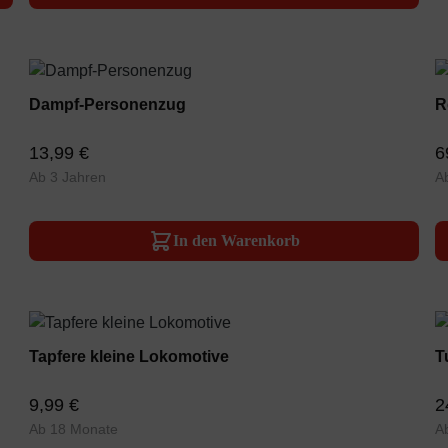
Dampf-Personenzug
R
13,99 €
6
Ab 3 Jahren
A
In den Warenkorb
Tapfere kleine Lokomotive
T
9,99 €
2
Ab 18 Monate
A