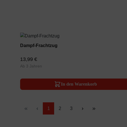
Dampf-Frachtzug
13,99 €
Ab 3 Jahren
In den Warenkorb
Seite
Seite
Seite
1
2
3