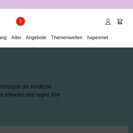
ang
Alter
Angebote
Themenwelten
hapexmet
stützen die kindliche
u erfinden und regen ihre