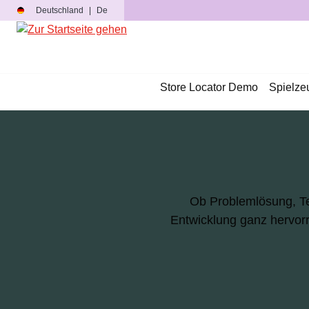
Deutschland
|
De
m Hauptinhalt springen
Zur Suche springen
Zur Hauptnavigation springen
Store Locator Demo
Spielze
Ob Problemlösung, Te
Entwicklung ganz hervorr