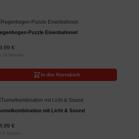
egenbogen-Puzzle Eisenbahnset
9,99 €
b 18 Monate
In den Warenkorb
unnelkombination mit Licht & Sound
4,99 €
b 3 Jahren