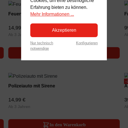
Cookies, um eine bestmögliche
Erfahrung bieten zu können.
Feuerwehrauto mit Sirene
F
Mehr Informationen ...
14,99 €
9
Akzeptieren
Ab 3 Jahren
A
Nur technisch
Konfigurieren
notwendige
In den Warenkorb
-
Polizeiauto mit Sirene
A
14,99 €
3
Ab 3 Jahren
A
In den Warenkorb