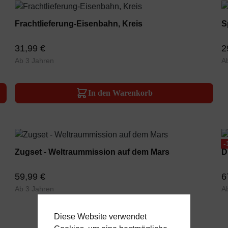
Frachtlieferung-Eisenbahn, Kreis
S
31,99 €
2
Ab 3 Jahren
A
In den Warenkorb
-
Zugset - Weltraummission auf dem Mars
D
59,99 €
6
Ab 3 Jahren
A
Diese Website verwendet