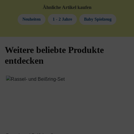
Ähnliche Artikel kaufen
Neuheiten
1 - 2 Jahre
Baby Spielzeug
Weitere beliebte Produkte
Produktgalerie überspringen
entdecken