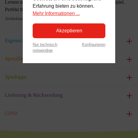
Lernen und sorgen für ein sicheres, entdeckungsreiches Spiel.
Erfahrung bieten zu können.
Perfekt für deinen kleinen Entdecker.
Mehr Informationen ...
Artikelnummer:
E0131
Akzeptieren
Eigenschaften
Nur technisch
Konfigurieren
notwendige
Spezifikationen
Spieltipps
Lieferung & Rücksendung
GPSR