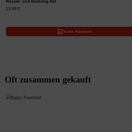
Rassel- und Beißring-Set
19,99 €
In den Warenkorb
Oft zusammen gekauft
Produktgalerie überspringen