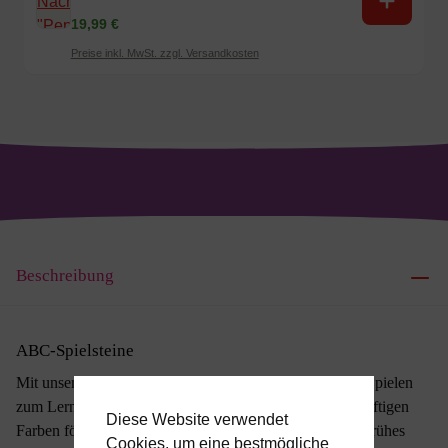
19,99 €
Preise inkl. MwSt. zzgl. Versandkosten
Beschreibung
ABC-Spielsteine
Mit unserem 10-teiligen Bauklotzset aus Holz wird das Spielen
zum Lernspaß! Mit ihren weichen Silikonkanten und kräftigen
Diese Website verwendet
Farben fördern diese Klötze Kreativität, Motorik sowie frühes
Cookies, um eine bestmögliche