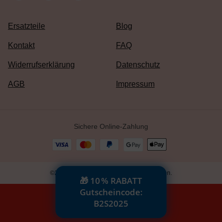
Ersatzteile
Blog
Kontakt
FAQ
Widerrufserklärung
Datenschutz
AGB
Impressum
Sichere Online-Zahlung
©2025 Hape Group. Alle Rechte vorbehalten.
🎁 10 % RABATT
Gutscheincode:
B2S2025
Zurück nach oben