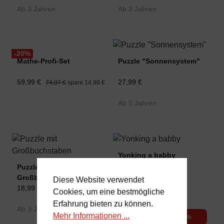
Ab 3 Jahren
Ab 3 Jahren
-20
%
Mathe-Profi-Set
Puzzle "Sonnensystem"
59,99 €
27,99 €
74,97 €
spare 14,98 €
Ab 5 Jahren
Yonking a babby
Puzzle mit
39,99 €
Großbuchstaben
Diese Website verwendet
18,99 €
Cookies, um eine bestmögliche
Ab 3 Jahren
Erfahrung bieten zu können.
Ab 3 Jahren
Mehr Informationen ...
In den Warenkorb