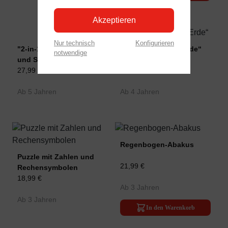
Akzeptieren
Nur technisch
Konfigurieren
"2-in-1-Weltreise" Puzzle
Puzzle „Unter der Erde“
notwendige
und Spiel
27,99 €
19,99 €
Ab 5 Jahren
Ab 4 Jahren
Regenbogen-Abakus
Puzzle mit Zahlen und
21,99 €
Rechensymbolen
18,99 €
Ab 3 Jahren
Ab 3 Jahren
In den Warenkorb