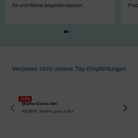
Art und Weise begreifen können.
Prob
Verpasse nicht unsere Top-Empfehlungen
Produktgalerie überspringen
-17
%
-20
Mathe-Genie-Set
Ma
49,99 €
59
59,97 €
spare 9,98 €