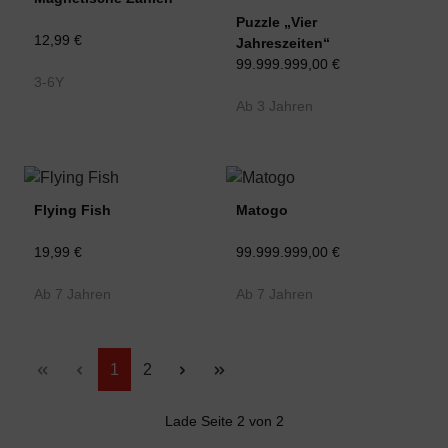
Puzzle „Vier
12,99 €
Jahreszeiten“
99.999.999,00 €
3-6Y
Ab 3 Jahren
Flying Fish
Matogo
19,99 €
99.999.999,00 €
Ab 7 Jahren
Ab 7 Jahren
Seite
Seite
1
2
Lade Seite 2 von 2