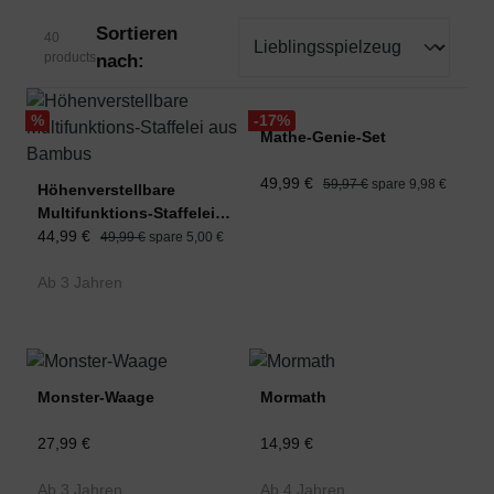
Sortieren
40
products
nach:
%
-17
%
Mathe-Genie-Set
49,99 €
59,97 €
spare 9,98 €
Höhenverstellbare
Multifunktions-Staffelei
aus Bambus
44,99 €
49,99 €
spare 5,00 €
Ab 3 Jahren
Monster-Waage
Mormath
27,99 €
14,99 €
Ab 3 Jahren
Ab 4 Jahren