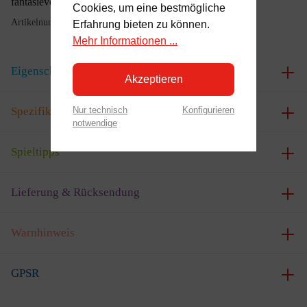
fantasievollem Spiel und endlosen Abenteuern an.
Cookies, um eine bestmögliche
Artikelnummer:
E3878
Erfahrung bieten zu können.
Mehr Informationen ...
Eigenschaften
Akzeptieren
Nur technisch
Konfigurieren
Spezifikationen
notwendige
Spieltipps
Lieferung & Rücksendung
Warnhinweis
GPSR