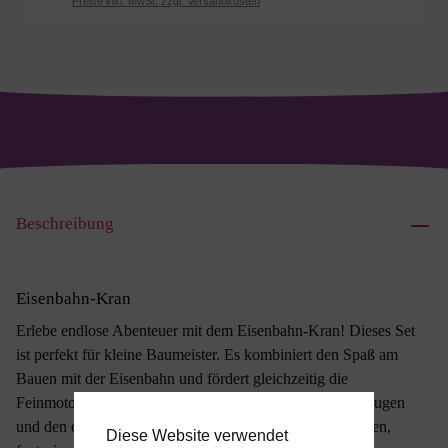
Preise inkl. MwSt. zzgl. Versandkosten
Beschreibung
Eisenbahn-Kran
Erlebe endlose Abenteuer mit dem Eisenbahn-Kran! Dieses Set
ist perfekt für kleine Baumeister. Es kombiniert den Spaß am
Bauen mit der Eisenbahn und fördert gleichzeitig die
Feinmotorik. Mit dem beweglichen Kran, den Baufahrzeugen
und den erweiterbaren Gleisen regt es zu Problemlösungen,
Diese Website verwendet