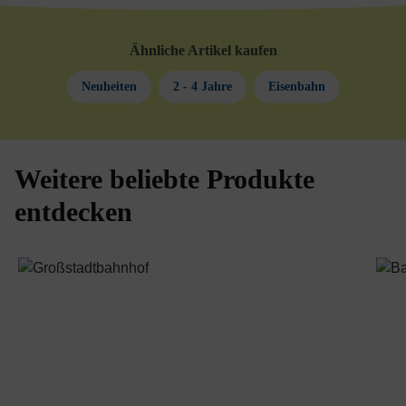
Ähnliche Artikel kaufen
Neuheiten
2 - 4 Jahre
Eisenbahn
Weitere beliebte Produkte
Produktgalerie überspringen
entdecken