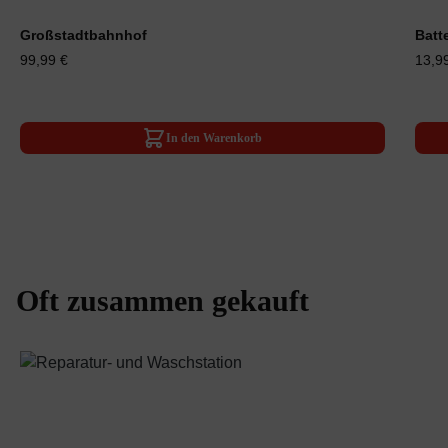
Großstadtbahnhof
Batt
99,99 €
13,9
In den Warenkorb
Oft zusammen gekauft
Produktgalerie überspringen