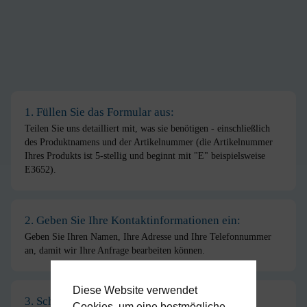
1. Füllen Sie das Formular aus:
Teilen Sie uns detailliert mit, was sie benötigen - einschließlich
des Produktnamens und der Artikelnummer (die Artikelnummer
Ihres Produkts ist 5-stellig und beginnt mit "E" beispielsweise
E3652).
2. Geben Sie Ihre Kontaktinformationen ein:
Geben Sie Ihren Namen, Ihre Adresse und Ihre Telefonnummer
an, damit wir Ihre Anfrage bearbeiten können.
Diese Website verwendet
3. Schicken Sie Ihre Anfrage ab:
Cookies, um eine bestmögliche