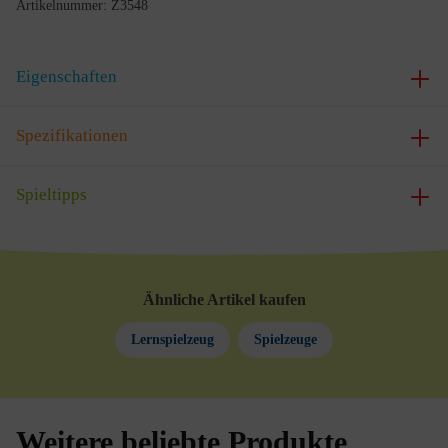
Artikelnummer:
Z3548
Eigenschaften
Spezifikationen
Spieltipps
Ähnliche Artikel kaufen
Lernspielzeug
Spielzeuge
Weitere beliebte Produkte
Produktgalerie überspringen