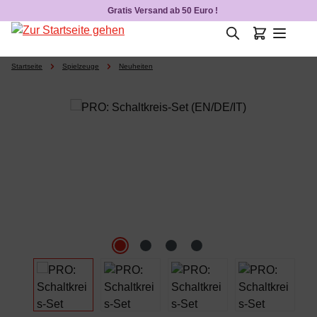
Gratis Versand ab 50 Euro !
Zum Hauptinhalt springen
Startseite
Spielzeuge
Neuheiten
Bildergalerie überspringen