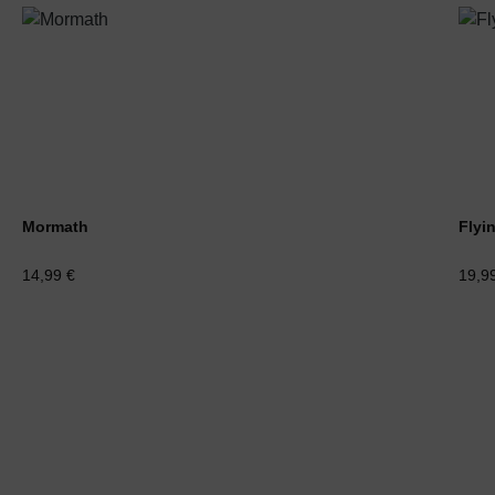
Mormath
Flyi
14,99 €
19,9