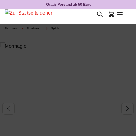
Gratis Versand ab 50 Euro !
Zum Hauptinhalt springen
Startseite
Spielzeuge
Spiele
Bildergalerie überspringen