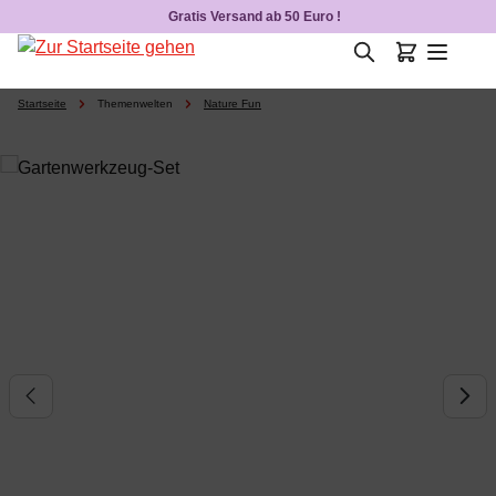
Gratis Versand ab 50 Euro !
Zum Hauptinhalt springen
Startseite
Themenwelten
Nature Fun
Bildergalerie überspringen