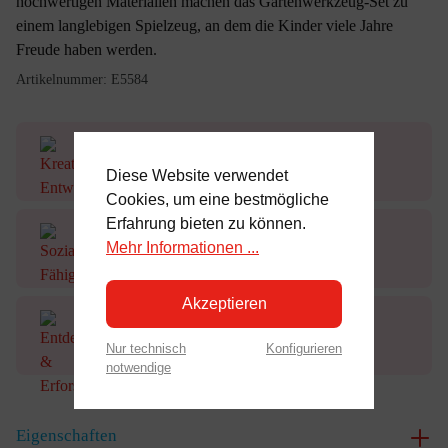
hochwertigen Materialien machen das Gartenwerkzeug-Set zu
einem langlebigen Spielzeug, an dem die Kinder viele Jahre
Freude haben werden.
Artikelnummer:
E5584
Kreative Entwicklung
Diese Website verwendet
Cookies, um eine bestmögliche
Erfahrung bieten zu können.
Mehr Informationen ...
Soziale Fähigkeiten
Akzeptieren
Entdecken & Erforschen
Nur technisch
Konfigurieren
notwendige
Eigenschaften