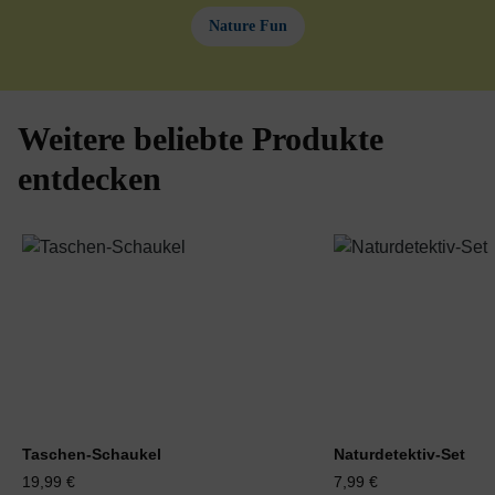
Nature Fun
Weitere beliebte Produkte
Produktgalerie überspringen
entdecken
Taschen-Schaukel
Naturdetektiv-Set
19,99 €
7,99 €